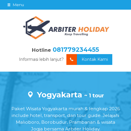
Menu
081779234455
Hotline
Informasi lebih lanjut?
Kontak Kami
Yogyakarta
~ 1 tour
Paket Wisata Yogyakarta murah & lengkap 2026
include hotel, transport, dan tour guide. Jelajahi
Malioboro, Borobudur, Prambanan & wisata
Jogja bersama Arbiter Holiday.