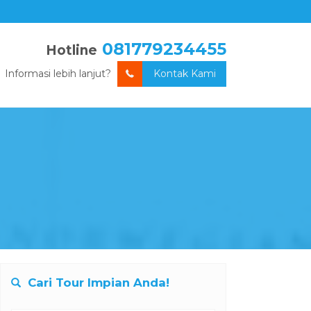
081779234455
Hotline
Informasi lebih lanjut?
Kontak Kami
Cari Tour Impian Anda!