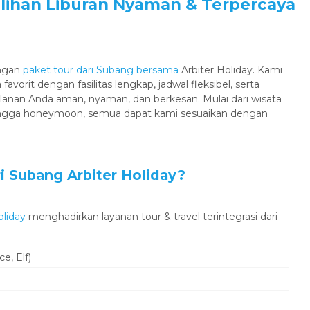
Pilihan Liburan Nyaman & Terpercaya
engan
paket tour dari Subang bersama
Arbiter Holiday. Kami
avorit dengan fasilitas lengkap, jadwal fleksibel, serta
lanan Anda aman, nyaman, dan berkesan. Mulai dari wisata
 hingga honeymoon, semua dapat kami sesuaikan dengan
Penerbangan
i Subang Arbiter Holiday?
oliday
menghadirkan layanan tour & travel terintegrasi dari
e, Elf)
Paket Wisata Bogor