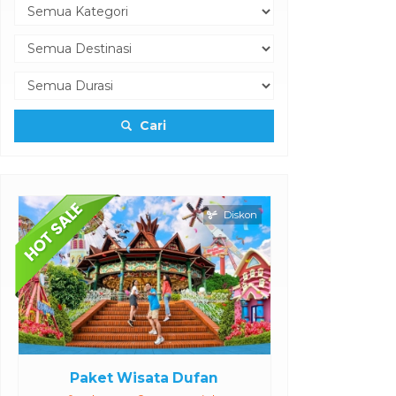
Cari
Diskon
P
Paket Wisata Dufan
Paket Wisa