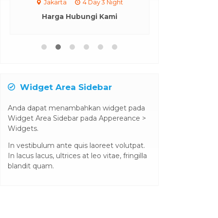
Jakarta
4 Day 3 Night
Yogyakarta
Harga Hubungi Kami
Rp 75
Widget Area Sidebar
Anda dapat menambahkan widget pada
Widget Area Sidebar pada Appereance >
Widgets.
In vestibulum ante quis laoreet volutpat.
In lacus lacus, ultrices at leo vitae, fringilla
blandit quam.