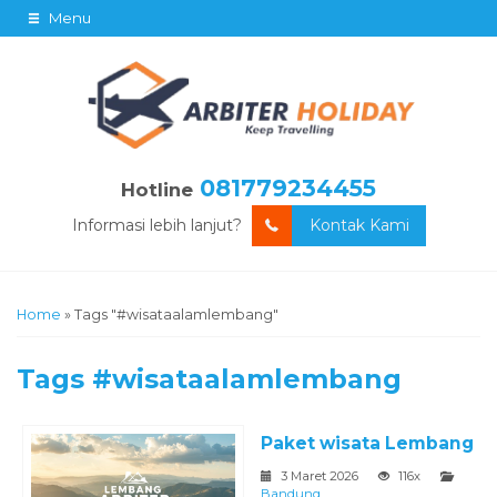
Menu
081779234455
Hotline
Informasi lebih lanjut?
Kontak Kami
Home
»
Tags "#wisataalamlembang"
Tags
#wisataalamlembang
Paket wisata Lembang
3 Maret 2026
116x
Bandung