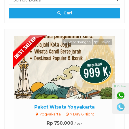
Cari
Penerbangan
Diskon
⚫ Online
et Wisata Yogyakarta
Paket Wisa
ogyakarta
7 Day 6 Night
Jakarta
Harga Hubu
Rp 750.000
/ pax