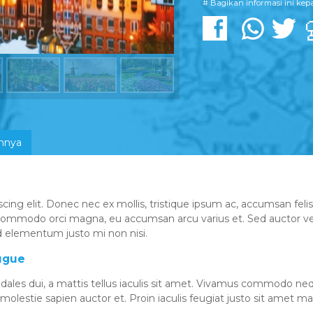
# Bagikan informasi ini ke
innya
ing elit. Donec nec ex mollis, tristique ipsum ac, accumsan feli
commodo orci magna, eu accumsan arcu varius et. Sed auctor vel n
id elementum justo mi non nisi.
ugue
sodales dui, a mattis tellus iaculis sit amet. Vivamus commodo 
lestie sapien auctor et. Proin iaculis feugiat justo sit amet ma