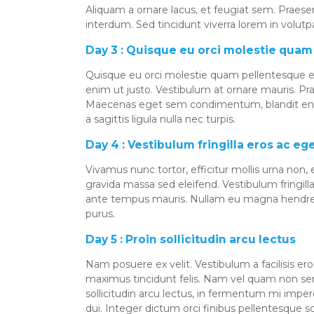
Aliquam a ornare lacus, et feugiat sem. Praese
interdum. Sed tincidunt viverra lorem in volutp
Day 3 : Quisque eu orci molestie quam
Quisque eu orci molestie quam pellentesque el
enim ut justo. Vestibulum at ornare mauris. Pr
Maecenas eget sem condimentum, blandit enim a,
a sagittis ligula nulla nec turpis.
Day 4 : Vestibulum fringilla eros ac eg
Vivamus nunc tortor, efficitur mollis urna non
gravida massa sed eleifend. Vestibulum fringill
ante tempus mauris. Nullam eu magna hendrerit
purus.
Day 5 : Proin sollicitudin arcu lectus
Nam posuere ex velit. Vestibulum a facilisis er
maximus tincidunt felis. Nam vel quam non sem 
sollicitudin arcu lectus, in fermentum mi imperdi
dui. Integer dictum orci finibus pellentesque sc