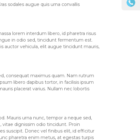
ras sodales augue quis urna convallis
ssa lorem interdum libero, id pharetra risus
ongue in odio sed, tincidunt fermentum est.
 auctor vehicula, elit augue tincidunt mauris,
sem sed, consequat maximus quam. Nam rutrum
sum libero dapibus tortor, in facilisis ipsum
ris placerat varius. Nullam nec lobortis
smod. Mauris urna nunc, tempor a neque sed,
vitae dignissim odio tincidunt. Proin
suscipit. Donec vel finibus elit, id efficitur
. Nunc pharetra enim metus, at egestas turpis