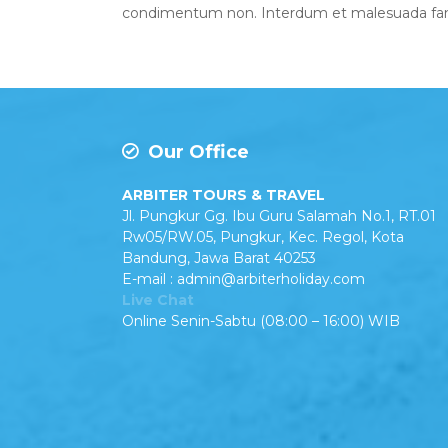
condimentum non. Interdum et malesuada fames a
Our Office
ARBITER TOURS & TRAVEL
Jl. Pungkur Gg. Ibu Guru Salamah No.1, RT.01
Rw05/RW.05, Pungkur, Kec. Regol, Kota
Bandung, Jawa Barat 40253
E-mail : admin@arbiterholiday.com
Live Chat
Online Senin-Sabtu (08:00 – 16:00) WIB