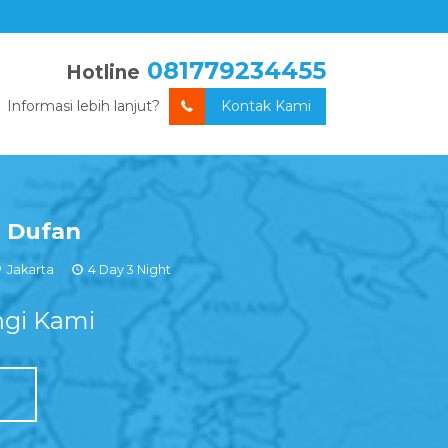
081779234455
Hotline
Informasi lebih lanjut?
Kontak Kami
a Dufan
Jakarta
4 Day 3 Night
gi Kami