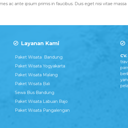
c ante ipsum primis in faucibus. Duis eget nisi vitae massa impe
Layanan Kami
CV.
Paket Wisata Bandung
tra
Paket Wisata Yogyakarta
par
ber
Paket Wisata Malang
yan
Paket Wisata Bali
pel
Sewa Bus Bandung
Paket Wisata Labuan Bajo
Paket Wisata Pangalengan