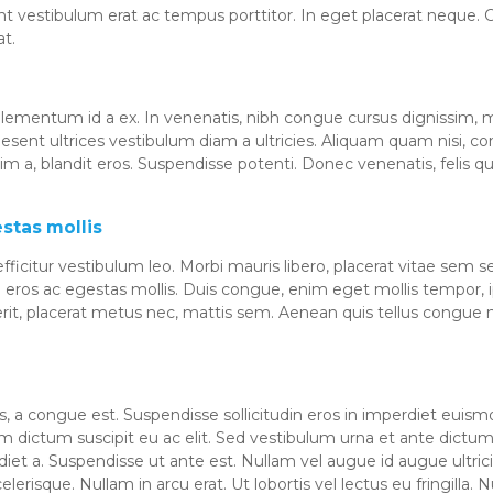
nt vestibulum erat ac tempus porttitor. In eget placerat neque. C
at.
ementum id a ex. In venenatis, nibh congue cursus dignissim, ma
aesent ultrices vestibulum diam a ultricies. Aliquam quam nisi, c
 blandit eros. Suspendisse potenti. Donec venenatis, felis quis
estas mollis
, efficitur vestibulum leo. Morbi mauris libero, placerat vitae 
a eros ac egestas mollis. Duis congue, enim eget mollis tempor, ip
, placerat metus nec, mattis sem. Aenean quis tellus congue mau
os, a congue est. Suspendisse sollicitudin eros in imperdiet eui
dictum suscipit eu ac elit. Sed vestibulum urna et ante dictum, 
et a. Suspendisse ut ante est. Nullam vel augue id augue ultricies 
elerisque. Nullam in arcu erat. Ut lobortis vel lectus eu fringilla