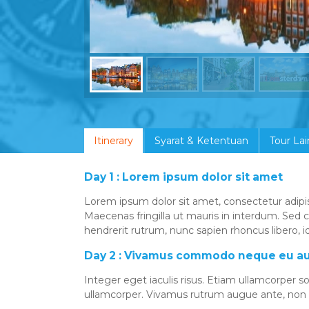
Itinerary
Syarat & Ketentuan
Tour La
Day 1 : Lorem ipsum dolor sit amet
Lorem ipsum dolor sit amet, consectetur adipisc
Maecenas fringilla ut mauris in interdum. Sed 
hendrerit rutrum, nunc sapien rhoncus libero, 
Day 2 : Vivamus commodo neque eu a
Integer eget iaculis risus. Etiam ullamcorper 
ullamcorper. Vivamus rutrum augue ante, non mo