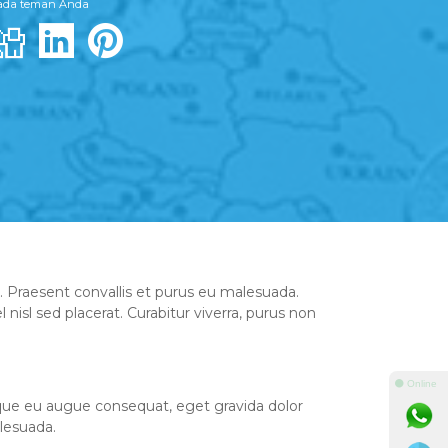
pada teman Anda
s. Praesent convallis et purus eu malesuada.
isl sed placerat. Curabitur viverra, purus non
⚫ Online
neque eu augue consequat, eget gravida dolor
lesuada.