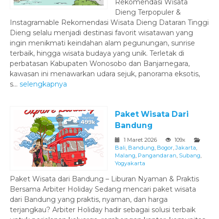
‎Rekomendasi Wisata
Dieng Terpopuler &
Instagramable Rekomendasi Wisata Dieng Dataran Tinggi
Dieng selalu menjadi destinasi favorit wisatawan yang
ingin menikmati keindahan alam pegunungan, sunrise
terbaik, hingga wisata budaya yang unik. Terletak di
perbatasan Kabupaten Wonosobo dan Banjarnegara,
kawasan ini menawarkan udara sejuk, panorama eksotis,
s...
selengkapnya
Paket Wisata Dari
Bandung
1 Maret 2026
109x
Bali
,
Bandung
,
Bogor
,
Jakarta
,
Malang
,
Pangandaran
,
Subang
,
Yogyakarta
‎Paket Wisata dari Bandung – Liburan Nyaman & Praktis
Bersama Arbiter Holiday ‎Sedang mencari paket wisata
dari Bandung yang praktis, nyaman, dan harga
terjangkau? Arbiter Holiday hadir sebagai solusi terbaik