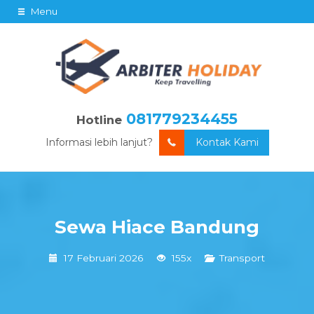
Menu
081779234455
Hotline
Informasi lebih lanjut?
Kontak Kami
Sewa Hiace Bandung
17 Februari 2026
155x
Transport