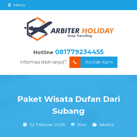
Menu
081779234455
Hotline
Informasi lebih lanjut?
Kontak Kami
Paket Wisata Dufan Dari
Subang
22 Februari 2026
164x
Jakarta