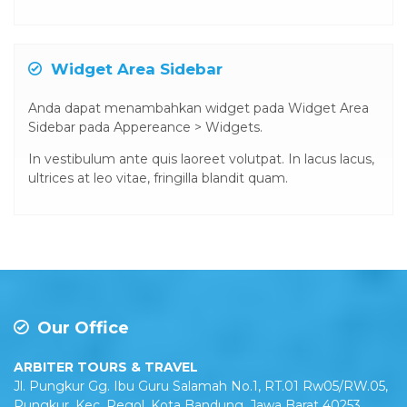
Widget Area Sidebar
Anda dapat menambahkan widget pada Widget Area
Sidebar pada Appereance > Widgets.
In vestibulum ante quis laoreet volutpat. In lacus lacus,
ultrices at leo vitae, fringilla blandit quam.
Our Office
ARBITER TOURS & TRAVEL
Jl. Pungkur Gg. Ibu Guru Salamah No.1, RT.01 Rw05/RW.05,
Pungkur, Kec. Regol, Kota Bandung, Jawa Barat 40253