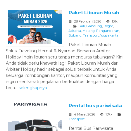
Paket Liburan Murah
28 Februari 2026
131x
Bali
,
Bandung
,
Bogor
,
Jakarta
,
Malang
,
Pangandaran
,
Subang
,
Transport
,
Yogyakarta
‎Paket Liburan Murah –
Solusi Traveling Hemat & Nyaman Bersama Arbiter
Holiday ‎Ingin liburan seru tanpa menguras tabungan? Kini
Anda tidak perlu khawatir lagi! Paket Liburan Murah dari
Arbiter Holiday hadir sebagai solusi terbaik untuk Anda,
keluarga, rombongan kantor, maupun komunitas yang
ingin menikmati perjalanan berkualitas dengan harga
terja...
selengkapnya
Rental bus pariwisata
4 Maret 2026
137x
Transport
‎Rental Bus Pariwisata